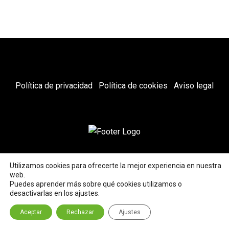
Política de privacidad
Política de cookies
Aviso legal
C/ Mauricio Legendre, 5 posterior - 651 73 86 48
Utilizamos cookies para ofrecerte la mejor experiencia en nuestra
web.
Puedes aprender más sobre qué cookies utilizamos o
©2022 Charlot Premium Barbershop
desactivarlas en los ajustes.
Aceptar
Rechazar
Ajustes